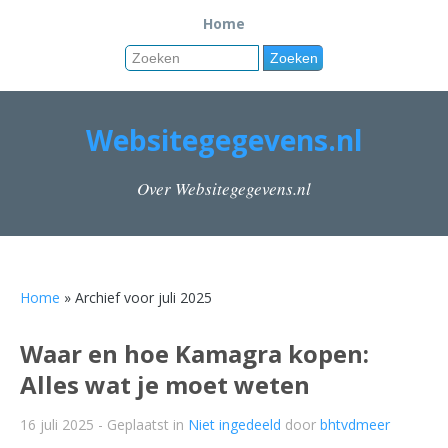
Home
Websitegegevens.nl
Over Websitegegevens.nl
Home
» Archief voor juli 2025
Waar en hoe Kamagra kopen:
Alles wat je moet weten
16 juli 2025
- Geplaatst in
Niet ingedeeld
door
bhtvdmeer