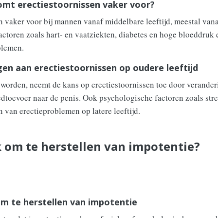
komt erectiestoornissen vaker voor?
 vaker voor bij mannen vanaf middelbare leeftijd, meestal vana
actoren zoals hart- en vaatziekten, diabetes en hoge bloeddruk e
blemen.
gen aan erectiestoornissen op oudere leeftijd
orden, neemt de kans op erectiestoornissen toe door verander
dtoevoer naar de penis. Ook psychologische factoren zoals str
an van erectieproblemen op latere leeftijd.
k om te herstellen van impotentie?
 om te herstellen van impotentie