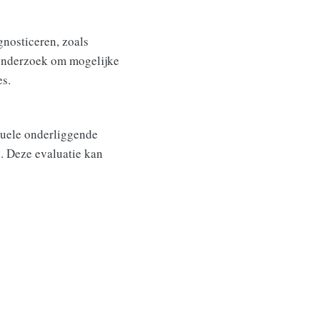
gnosticeren, zoals
onderzoek om mogelijke
es.
tuele onderliggende
e. Deze evaluatie kan