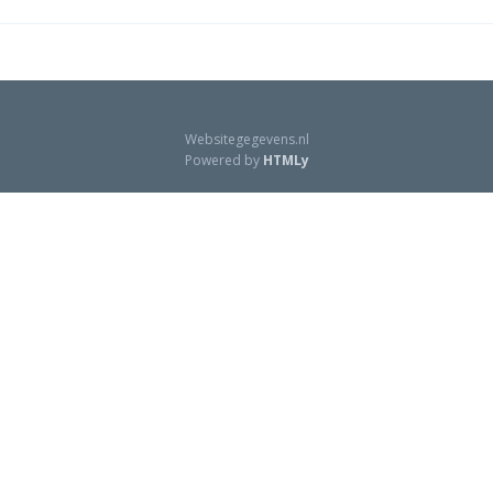
Websitegegevens.nl
Powered by
HTMLy